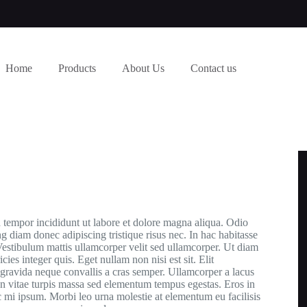
Home
Products
About Us
Contact us
d tempor incididunt ut labore et dolore magna aliqua. Odio
 diam donec adipiscing tristique risus nec. In hac habitasse
estibulum mattis ullamcorper velit sed ullamcorper. Ut diam
ies integer quis. Eget nullam non nisi est sit. Elit
 gravida neque convallis a cras semper. Ullamcorper a lacus
. In vitae turpis massa sed elementum tempus egestas. Eros in
nc mi ipsum. Morbi leo urna molestie at elementum eu facilisis