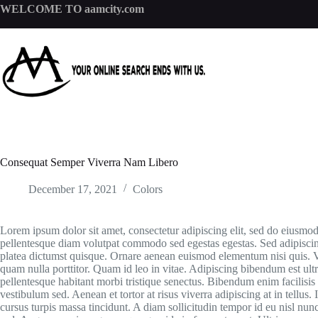
Skip
WELCOME TO aamcity.com
to
content
Consequat Semper Viverra Nam Libero
December 17, 2021
Colors
Lorem ipsum dolor sit amet, consectetur adipiscing elit, sed do eiusmo
pellentesque diam volutpat commodo sed egestas egestas. Sed adipiscing
platea dictumst quisque. Ornare aenean euismod elementum nisi quis. V
quam nulla porttitor. Quam id leo in vitae. Adipiscing bibendum est ultric
pellentesque habitant morbi tristique senectus. Bibendum enim facilisis
vestibulum sed. Aenean et tortor at risus viverra adipiscing at in tellus
cursus turpis massa tincidunt. A diam sollicitudin tempor id eu nisl nu