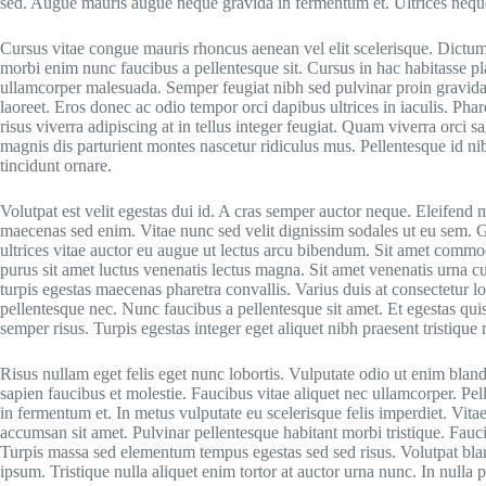
sed. Augue mauris augue neque gravida in fermentum et. Ultrices neq
Cursus vitae congue mauris rhoncus aenean vel elit scelerisque. Dictumst
morbi enim nunc faucibus a pellentesque sit. Cursus in hac habitasse pla
ullamcorper malesuada. Semper feugiat nibh sed pulvinar proin gravida
laoreet. Eros donec ac odio tempor orci dapibus ultrices in iaculis. Pha
risus viverra adipiscing at in tellus integer feugiat. Quam viverra orci sa
magnis dis parturient montes nascetur ridiculus mus. Pellentesque id ni
tincidunt ornare.
Volutpat est velit egestas dui id. A cras semper auctor neque. Eleifend m
maecenas sed enim. Vitae nunc sed velit dignissim sodales ut eu sem. Gr
ultrices vitae auctor eu augue ut lectus arcu bibendum. Sit amet commo
purus sit amet luctus venenatis lectus magna. Sit amet venenatis urna c
turpis egestas maecenas pharetra convallis. Varius duis at consectetur
pellentesque nec. Nunc faucibus a pellentesque sit amet. Et egestas qui
semper risus. Turpis egestas integer eget aliquet nibh praesent tristique
Risus nullam eget felis eget nunc lobortis. Vulputate odio ut enim bla
sapien faucibus et molestie. Faucibus vitae aliquet nec ullamcorper. Pe
in fermentum et. In metus vulputate eu scelerisque felis imperdiet. Vit
accumsan sit amet. Pulvinar pellentesque habitant morbi tristique. Fau
Turpis massa sed elementum tempus egestas sed sed risus. Volutpat bland
ipsum. Tristique nulla aliquet enim tortor at auctor urna nunc. In nulla po