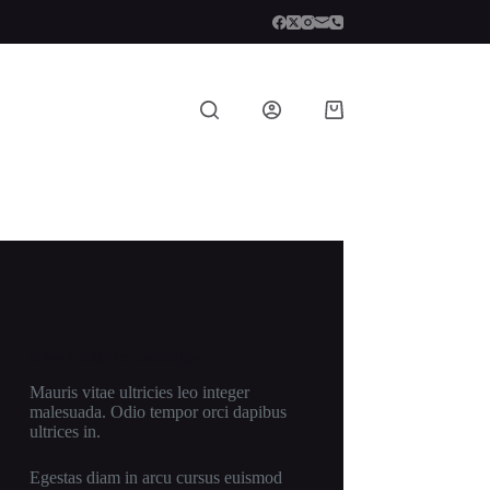
Shopping
cart
New Cloth Technologies
Mauris vitae ultricies leo integer
malesuada. Odio tempor orci dapibus
ultrices in.
Egestas diam in arcu cursus euismod