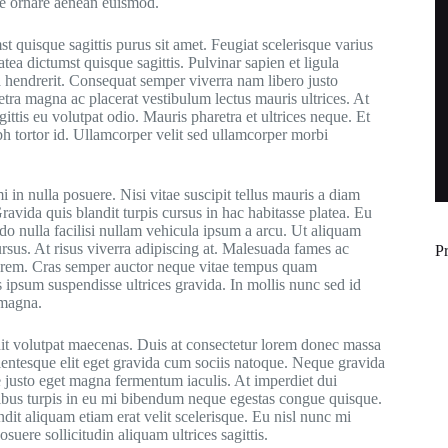
ue ornare aenean euismod.
 quisque sagittis purus sit amet. Feugiat scelerisque varius
tea dictumst quisque sagittis. Pulvinar sapien et ligula
 hendrerit. Consequat semper viverra nam libero justo
retra magna ac placerat vestibulum lectus mauris ultrices. At
gittis eu volutpat odio. Mauris pharetra et ultrices neque. Et
bh tortor id. Ullamcorper velit sed ullamcorper morbi
i in nulla posuere. Nisi vitae suscipit tellus mauris a diam
avida quis blandit turpis cursus in hac habitasse platea. Eu
do nulla facilisi nullam vehicula ipsum a arcu. Ut aliquam
ursus. At risus viverra adipiscing at. Malesuada fames ac
P
 lorem. Cras semper auctor neque vitae tempus quam
s ipsum suspendisse ultrices gravida. In mollis nunc sed id
 magna.
ndit volutpat maecenas. Duis at consectetur lorem donec massa
llentesque elit eget gravida cum sociis natoque. Neque gravida
ae justo eget magna fermentum iaculis. At imperdiet dui
cibus turpis in eu mi bibendum neque egestas congue quisque.
it aliquam etiam erat velit scelerisque. Eu nisl nunc mi
suere sollicitudin aliquam ultrices sagittis.