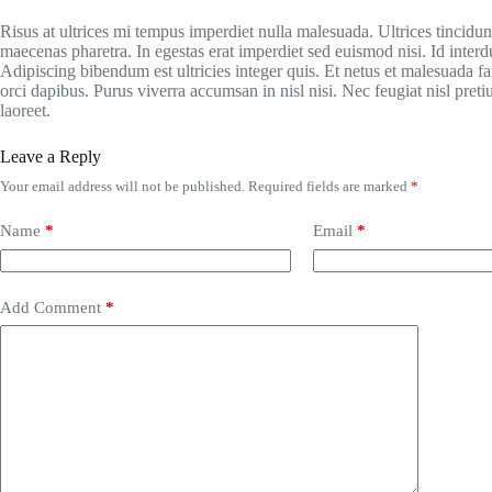
Risus at ultrices mi tempus imperdiet nulla malesuada. Ultrices tincidu
maecenas pharetra. In egestas erat imperdiet sed euismod nisi. Id interdu
Adipiscing bibendum est ultricies integer quis. Et netus et malesuada f
orci dapibus. Purus viverra accumsan in nisl nisi. Nec feugiat nisl pret
laoreet.
Leave a Reply
Your email address will not be published.
Required fields are marked
*
Name
*
Email
*
Add Comment
*