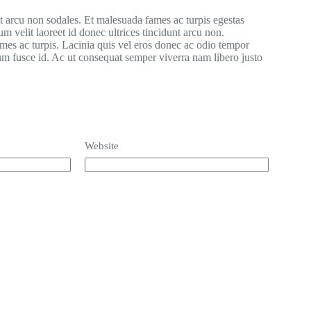
nt arcu non sodales. Et malesuada fames ac turpis egestas
m velit laoreet id donec ultrices tincidunt arcu non.
ames ac turpis. Lacinia quis vel eros donec ac odio tempor
ium fusce id. Ac ut consequat semper viverra nam libero justo
Website